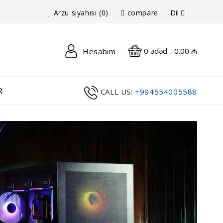
Dil
Arzu siyahısı (0)
compare
0 ədəd - 0.00 ₼
Hesabım
R
CALL US:
+994554005588