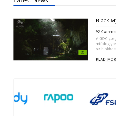
92 Comme
⚡️ GDC çər
mifologiya
bir blokba
READ MOR