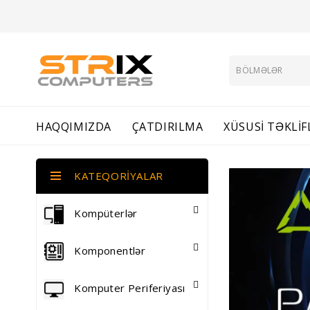
HAQQIMIZDA
ÇATDIRILMA
XÜSUSI TƏKLI
KATEQORIYALAR
Kompüterlər
Komponentlər
Komputer Periferiyası