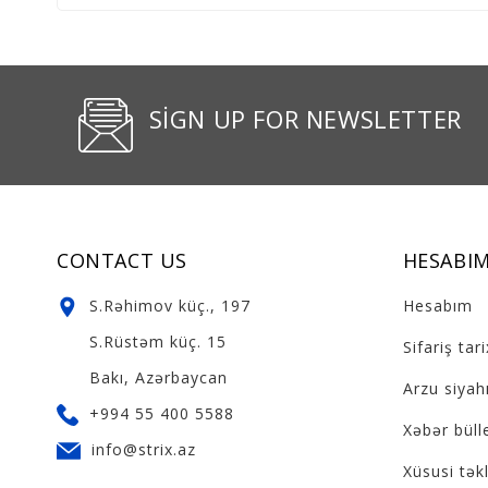
SIGN UP FOR NEWSLETTER
CONTACT US
HESABI
S.Rəhimov küç., 197
Hesabım
S.Rüstəm küç. 15
Sifariş tar
Bakı, Azərbaycan
Arzu siyahı
+994 55 400 5588
Xəbər büll
info@strix.az
Xüsusi təkl