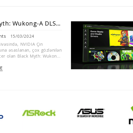
Black Myth: Wukong-A DLSS 3.5 Əlavə Edəcəklər!
nts
15/03/2024
çivəsində, NVIDIA Çin
sına əsaslanan, çox gözlənilən
ster olan Black Myth: Wukong-
da tam işıqların izlənməsini və DL...
E