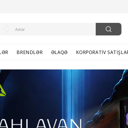
FLƏR
BRENDLƏR
ƏLAQƏ
KORPORATIV SATIŞLA