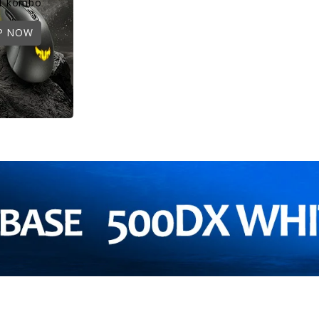
1 kombo
P NOW