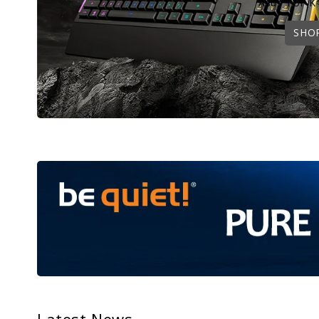
Asus TUF K
SHO
Latest News