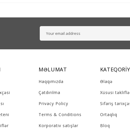
M
MƏLUMAT
KATEQORIY
Haqqımızda
Əlaqə
ixçəsi
Çatdırılma
Xüsusi təkliflə
sı
Privacy Policy
Sifariş tarixçə
eteni
Terms & Conditions
Ortaqlıq
iflər
Korporativ satışlar
Bloq